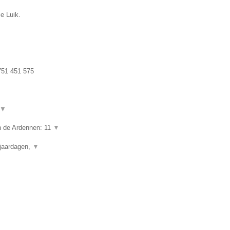
e Luik.
51 451 575
▼
in de Ardennen: 11
▼
rjaardagen,
▼