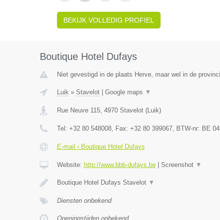
BEKIJK VOLLEDIG PROFIEL
Boutique Hotel Dufays
Niet gevestigd in de plaats Herve, maar wel in de provinci
Luik
»
Stavelot
|
Google maps
▼
Rue Neuve 115
,
4970
Stavelot
(
Luik
)
Tel:
+32 80 548008
, Fax:
+32 80 399067
, BTW-nr:
BE 04
E-mail › Boutique Hotel Dufays
Website:
http://www.bbb-dufays.be
|
Screenshot
▼
Boutique Hotel Dufays Stavelot
▼
Diensten onbekend
Openingstijden onbekend