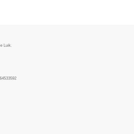
e Luik.
64533592