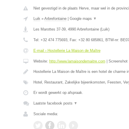
Niet gevestigd in de plaats Herve, maar wel in de provinci
Luik
»
Arbrefontaine
|
Google maps
▼
Les Marottes 37-39
,
4990
Arbrefontaine
(
Luik
)
Tel:
+32 474 775693
, Fax:
+32 80 685861
, BTW-nr:
BE07
E-mail › Hostellerie La Maison de Maître
Website:
http://www.lamaisondemaitre.com
|
Screenshot
Hostellerie La Maison de Maître is een hotel de charme 
Hotel, Restaurant, Zakelijke bijeenkomsten, Feesten, Ve
Er wordt gewerkt op afspraak.
Laatste facebook posts
▼
Sociale media: