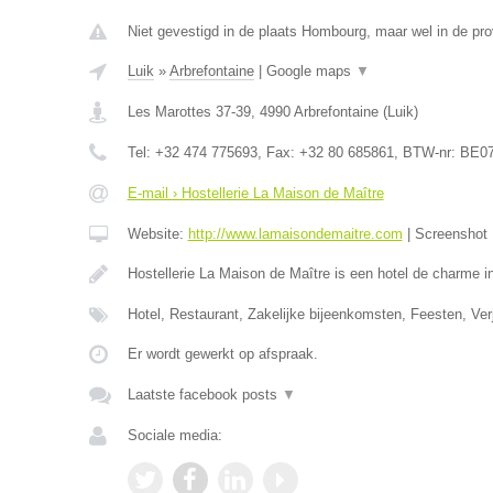
Niet gevestigd in de plaats Hombourg, maar wel in de pro
Luik
»
Arbrefontaine
|
Google maps
▼
Les Marottes 37-39
,
4990
Arbrefontaine
(
Luik
)
Tel:
+32 474 775693
, Fax:
+32 80 685861
, BTW-nr:
BE07
E-mail › Hostellerie La Maison de Maître
Website:
http://www.lamaisondemaitre.com
|
Screenshot
Hostellerie La Maison de Maître is een hotel de charme 
Hotel, Restaurant, Zakelijke bijeenkomsten, Feesten, Ve
Er wordt gewerkt op afspraak.
Laatste facebook posts
▼
Sociale media: