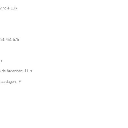
vincie Luik.
51 451 575
▼
in de Ardennen: 11
▼
rjaardagen,
▼