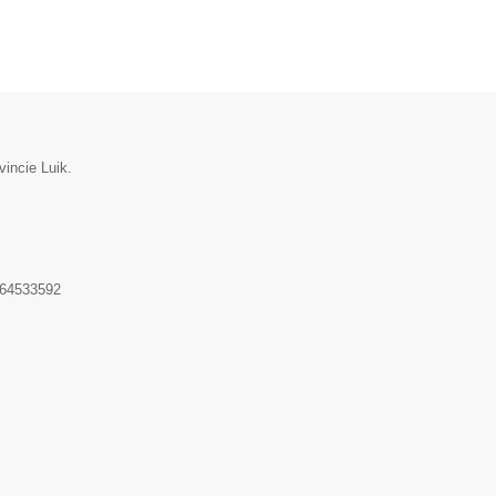
vincie Luik.
64533592