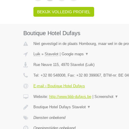
BEKIJK VOLLEDIG PROFIEL
Boutique Hotel Dufays
Niet gevestigd in de plaats Hombourg, maar wel in de pro
Luik
»
Stavelot
|
Google maps
▼
Rue Neuve 115
,
4970
Stavelot
(
Luik
)
Tel:
+32 80 548008
, Fax:
+32 80 399067
, BTW-nr:
BE 04
E-mail › Boutique Hotel Dufays
Website:
http://www.bbb-dufays.be
|
Screenshot
▼
Boutique Hotel Dufays Stavelot
▼
Diensten onbekend
Openingstijden onbekend