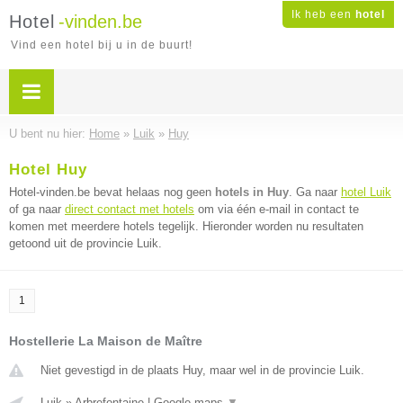
Ik heb een
hotel
Hotel
-vinden.be
Vind een hotel bij u in de buurt!
U bent nu hier:
Home
»
Luik
»
Huy
Hotel Huy
Hotel-vinden.be bevat helaas nog geen
hotels in Huy
. Ga naar
hotel Luik
of ga naar
direct contact met hotels
om via één e-mail in contact te
komen met meerdere hotels tegelijk. Hieronder worden nu resultaten
getoond uit de provincie Luik.
1
Hostellerie La Maison de Maître
Niet gevestigd in de plaats Huy, maar wel in de provincie Luik.
Luik
»
Arbrefontaine
|
Google maps
▼