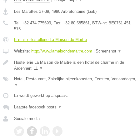
Les Marottes 37-39
,
4990
Arbrefontaine
(
Luik
)
Tel:
+32 474 775693
, Fax:
+32 80 685861
, BTW-nr:
BE0751 451
575
E-mail › Hostellerie La Maison de Maître
Website:
http://www.lamaisondemaitre.com
|
Screenshot
▼
Hostellerie La Maison de Maître is een hotel de charme in de
Ardennen: 11
▼
Hotel, Restaurant, Zakelijke bijeenkomsten, Feesten, Verjaardagen,
▼
Er wordt gewerkt op afspraak.
Laatste facebook posts
▼
Sociale media: