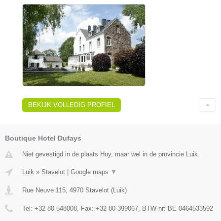
BEKIJK VOLLEDIG PROFIEL
Boutique Hotel Dufays
Niet gevestigd in de plaats Huy, maar wel in de provincie Luik.
Luik
»
Stavelot
|
Google maps
▼
Rue Neuve 115
,
4970
Stavelot
(
Luik
)
Tel:
+32 80 548008
, Fax:
+32 80 399067
, BTW-nr:
BE 0464533592