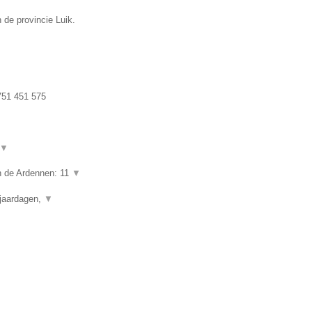
 de provincie Luik.
51 451 575
▼
in de Ardennen: 11
▼
rjaardagen,
▼