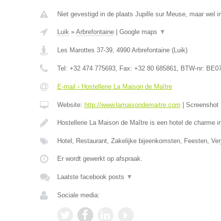
Niet gevestigd in de plaats Jupille sur Meuse, maar wel in
Luik
»
Arbrefontaine
|
Google maps
▼
Les Marottes 37-39
,
4990
Arbrefontaine
(
Luik
)
Tel:
+32 474 775693
, Fax:
+32 80 685861
, BTW-nr:
BE07
E-mail › Hostellerie La Maison de Maître
Website:
http://www.lamaisondemaitre.com
|
Screenshot
Hostellerie La Maison de Maître is een hotel de charme 
Hotel, Restaurant, Zakelijke bijeenkomsten, Feesten, Ve
Er wordt gewerkt op afspraak.
Laatste facebook posts
▼
Sociale media: