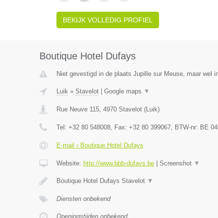
BEKIJK VOLLEDIG PROFIEL
Boutique Hotel Dufays
Niet gevestigd in de plaats Jupille sur Meuse, maar wel in
Luik
»
Stavelot
|
Google maps
▼
Rue Neuve 115
,
4970
Stavelot
(
Luik
)
Tel:
+32 80 548008
, Fax:
+32 80 399067
, BTW-nr:
BE 04
E-mail › Boutique Hotel Dufays
Website:
http://www.bbb-dufays.be
|
Screenshot
▼
Boutique Hotel Dufays Stavelot
▼
Diensten onbekend
Openingstijden onbekend