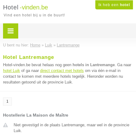
Ik heb een
hotel
Hotel
-vinden.be
Vind een hotel bij u in de buurt!
U bent nu hier:
Home
»
Luik
»
Lantremange
Hotel Lantremange
Hotel-vinden.be bevat helaas nog geen
hotels in Lantremange
. Ga naar
hotel Luik
of ga naar
direct contact met hotels
om via één e-mail in
contact te komen met meerdere hotels tegelijk. Hieronder worden nu
resultaten getoond uit de provincie Luik.
1
Hostellerie La Maison de Maître
Niet gevestigd in de plaats Lantremange, maar wel in de provincie
Luik.