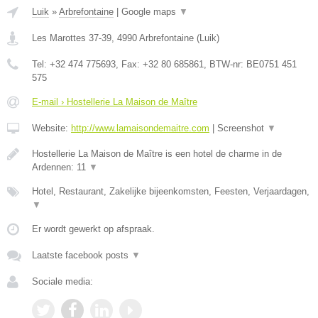
Luik
»
Arbrefontaine
|
Google maps
▼
Les Marottes 37-39
,
4990
Arbrefontaine
(
Luik
)
Tel:
+32 474 775693
, Fax:
+32 80 685861
, BTW-nr:
BE0751 451
575
E-mail › Hostellerie La Maison de Maître
Website:
http://www.lamaisondemaitre.com
|
Screenshot
▼
Hostellerie La Maison de Maître is een hotel de charme in de
Ardennen: 11
▼
Hotel, Restaurant, Zakelijke bijeenkomsten, Feesten, Verjaardagen,
▼
Er wordt gewerkt op afspraak.
Laatste facebook posts
▼
Sociale media: