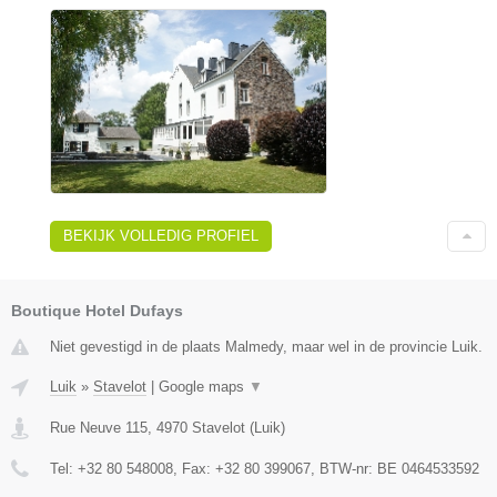
BEKIJK VOLLEDIG PROFIEL
Boutique Hotel Dufays
Niet gevestigd in de plaats Malmedy, maar wel in de provincie Luik.
Luik
»
Stavelot
|
Google maps
▼
Rue Neuve 115
,
4970
Stavelot
(
Luik
)
Tel:
+32 80 548008
, Fax:
+32 80 399067
, BTW-nr:
BE 0464533592