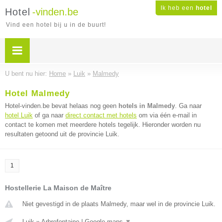
Ik heb een
hotel
Hotel
-vinden.be
Vind een hotel bij u in de buurt!
U bent nu hier:
Home
»
Luik
»
Malmedy
Hotel Malmedy
Hotel-vinden.be bevat helaas nog geen
hotels in Malmedy
. Ga naar
hotel Luik
of ga naar
direct contact met hotels
om via één e-mail in
contact te komen met meerdere hotels tegelijk. Hieronder worden nu
resultaten getoond uit de provincie Luik.
1
Hostellerie La Maison de Maître
Niet gevestigd in de plaats Malmedy, maar wel in de provincie Luik.
Luik
»
Arbrefontaine
|
Google maps
▼