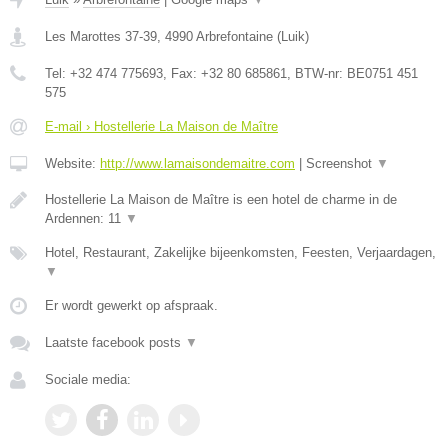
Les Marottes 37-39
,
4990
Arbrefontaine
(
Luik
)
Tel:
+32 474 775693
, Fax:
+32 80 685861
, BTW-nr:
BE0751 451
575
E-mail › Hostellerie La Maison de Maître
Website:
http://www.lamaisondemaitre.com
|
Screenshot
▼
Hostellerie La Maison de Maître is een hotel de charme in de
Ardennen: 11
▼
Hotel, Restaurant, Zakelijke bijeenkomsten, Feesten, Verjaardagen,
▼
Er wordt gewerkt op afspraak.
Laatste facebook posts
▼
Sociale media: